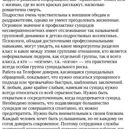
с жизнью, где во всех красках расскажут, насколько
романтична смерть.
Подростки очень чувствительны к внешним обидам и
раздражителям, однако не умеют преодолевать жизненные.
Огромное значение в профилактике суицидов
несовершеннолетних имеет отслеживание так называемой
групповой динамики в детско-подростковых коллективах.
Психологи, обладая достаточными профессиональными
навыками, могут увидеть, на какие микрогруппы разделен
класс и какие между этими группами отношения, кто является
неформальным лидером, как отдельной группы, так и всего
класса, а кто — «изгоем», т.к. «изгои» — это практически
всегда особая группа суицидального риска.
Работа на Телефоне доверия, касающаяся суицидальных
обращений, показывает, что нужно опасаться упрощенного
подхода или чрезвычайно быстрых, шаблонных заключений.
К любым, даже крайне слабым, намекам на суицид нужно
всегда относиться со всей серьезностью. Нужно быть
открытым и сосредоточенным, когда подозревается суицид.
Необходимо помнить, что подавляющее большинство
суицидов не совершаются спонтанно, их можно
предотвратить. Нужно быть внимательным к своим близким.
Каждый человек хочет быть услышанным, но не каждому он
готов доверить сокровенное. Поэтому сотрудники службы
экстренной психологической помощи стараются работать так,