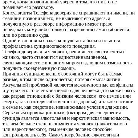
время, когда позвонивший уверен в том, что никто не
помешает его разговору.
Консультанты Телефона доверия не спрашивают ни имени, ни
фамилии позвонившего, не выясняют его адреса, а
полученную в разговоре информацию имеют право
передавать кому-либо только с разрешения самого абонента
или по решению суда.
Одной из основных задач консультанта была и остается
профилактика суицидоопасного поведения.
Телефон доверия для человека, решившего свести счеты с
жизнью, часто становится единственным звеном,
связывающим его с внешним миром и дающим возможность
получить своевременную помощь.
Причины суицидоопасных состояний могут быть самые
разные, в том числе одиночество, потеря смысла жизни.
Актуальной проблемой являются межличностные конфликты
и утеря чего-то очень значимого для человека (это может быть
как разрыв отношений с близким человеком, его измена или
смерть, так и потеря собственного здоровья), а также насилие
в семье и, как следствие, невыносимые условия для жизни.
Серьезным провокационным фактором для совершения
суицида является алкогольная и наркотическая зависимость,
т.к. чем больше степень опьянения человека (алкогольного
или наркотического), тем меньше человек способен
контролировать себя. Само употребление алкоголя или