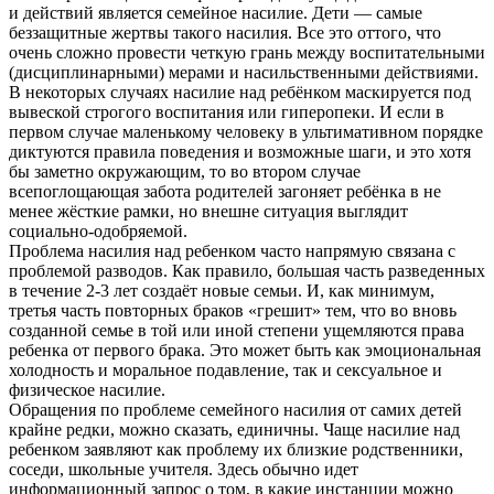
и действий является семейное насилие. Дети — самые
беззащитные жертвы такого насилия. Все это оттого, что
очень сложно провести четкую грань между воспитательными
(дисциплинарными) мерами и насильственными действиями.
В некоторых случаях насилие над ребёнком маскируется под
вывеской строгого воспитания или гиперопеки. И если в
первом случае маленькому человеку в ультимативном порядке
диктуются правила поведения и возможные шаги, и это хотя
бы заметно окружающим, то во втором случае
всепоглощающая забота родителей загоняет ребёнка в не
менее жёсткие рамки, но внешне ситуация выглядит
социально-одобряемой.
Проблема насилия над ребенком часто напрямую связана с
проблемой разводов. Как правило, большая часть разведенных
в течение 2-3 лет создаёт новые семьи. И, как минимум,
третья часть повторных браков «грешит» тем, что во вновь
созданной семье в той или иной степени ущемляются права
ребенка от первого брака. Это может быть как эмоциональная
холодность и моральное подавление, так и сексуальное и
физическое насилие.
Обращения по проблеме семейного насилия от самих детей
крайне редки, можно сказать, единичны. Чаще насилие над
ребенком заявляют как проблему их близкие родственники,
соседи, школьные учителя. Здесь обычно идет
информационный запрос о том, в какие инстанции можно