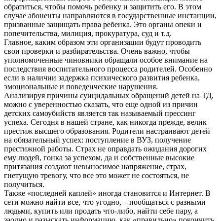
обратиться, чтобы помочь ребенку и защитить его. В этом
случае абоненты направляются в государственные инстанции,
призванные защищать права ребенка. Это органы опеки и
попечительства, милиция, прокуратура, суд и т.д.
Главное, каким образом эти организации будут проводить
свои проверки и разбирательства. Очень важно, чтобы
уполномоченные чиновники обращали особое внимание на
последствия воспитательного процесса родителей. Особенно
если в наличии задержка психического развития ребенка,
эмоциональные и поведенческие нарушения.
Анализируя причины суицидальных обращений детей на ТД,
можно с уверенностью сказать, что еще одной из причин
детских самоубийств является так называемый прессинг
успеха. Сегодня в нашей стране, как никогда прежде, велик
престиж высшего образования. Родители настраивают детей
на обязательный успех: поступление в ВУЗ, получение
престижной работы. Страх не оправдать ожидания дорогих
ему людей, гонка за успехом, да и собственные высокие
притязания создают невыносимое напряжение, страх,
гнетущую тревогу, что все это может не состояться, не
получиться.
Также «последней каплей» иногда становится и Интернет. В
сети можно найти все, что угодно, – пообщаться с разными
людьми, купить или продать что-либо, найти себе пару, а
заодно и разыскать информацию, как «правильно» покончить