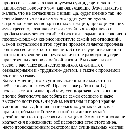
процессе разговора о планируемом суициде дети часто с
наивностью говорят о том, как окружающие будут плакать и
жалеть, что не согласились с ними. Да, будет именно так, но
они забывают, что им самим это будет уже не нужно.
Огромное количество кризисных ситуаций, провоцирующих
аутоагрессию, возникают из-за семейных конфликтов и
проблем взаимоотношений с близкими людьми, что говорит о
продолжающемся кризисе института семейных отношений.
Самой актуальной в этой группе проблем является проблема
родительско-детских отношений. Это и не удивительно при
постоянно увеличивающемся количестве разводов и утере
нравственных основ семейной жизни. Вызывает также
тревогу растущее количество звонков, связанных с
безнадзорными и «трудными» детьми, а также с проблемой
насилия в семье.
Бытует мнение, что к суициду склонны только дети из
неблагополучных семей. Практика же работы на ТД
показывает, что чаще проблему суицида заявляют внешне
вполне благополучные ребята из семей среднего и даже
высокого достатка. Они умны, начитаны и порой крайне
эмоциональны. Дети же из неблагополучных семей, как
правило, обладают более высокой психологической
устойчивостью к стрессовым ситуациям. Хотя и им иногда не
хватает сил выдерживать всё несовершенство этого мира.
Часто провокационным фактором для суицидальных мыслей