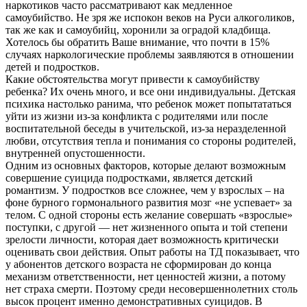
наркотиков часто рассматривают как медленное
самоубийство. Не зря же испокон веков на Руси алкоголиков,
так же как и самоубийц, хоронили за оградой кладбища.
Хотелось бы обратить Ваше внимание, что почти в 15%
случаях наркологические проблемы заявляются в отношении
детей и подростков.
Какие обстоятельства могут привести к самоубийству
ребенка? Их очень много, и все они индивидуальны. Детская
психика настолько ранима, что ребенок может попытататься
уйти из жизни из-за конфликта с родителями или после
воспитательной беседы в учительской, из-за неразделенной
любви, отсутствия тепла и понимания со стороны родителей,
внутренней опустошенности.
Одним из основных факторов, которые делают возможным
совершение суицида подростками, является детский
романтизм. У подростков все сложнее, чем у взрослых – на
фоне бурного гормонального развития мозг «не успевает» за
телом. С одной стороны есть желание совершать «взрослые»
поступки, с другой — нет жизненного опыта и той степени
зрелости личности, которая дает возможность критически
оценивать свои действия. Опыт работы на ТД показывает, что
у абонентов детского возраста не сформирован до конца
механизм ответственности, нет ценностей жизни, а потому
нет страха смерти. Поэтому среди несовершеннолетних столь
высок процент именно демонстративных суицидов. В