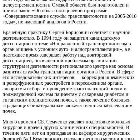
целеустремлённости в Омской области был подготовлен и
принят закон «Об областной целевой программе
«Совершенствование службы трансплантологии на 2005-2010
годы», не имеющий аналогов в России.
Врачебную практику Сергей Борисович сочетает с научной
деятельностью. В 1994 году он защитил кандидатскую
диссертацию но теме «Направленный транспорт липосом в
орган-мишень в условиях ауто- и аллотрансплантации», а в
настоящее время завершает работу над докторской
диссертацией, посвященной проблемам организации
структуры и деятельности регионального центра как основы
развития службы трансплантации органов в России. В сфере
его исследовательских интересов — коррекция ишемических
и реперфузионных расстройств в пересаженном органе,
алгоритмы отбора и проведение трансплантаций почки и
поджелудочной железы пациентам с сахарным диабетом и
гигантским поликистозом почек, а также лечение больных,
страдающих билатеральным злокачественным заболеванием
почек.
Много времени СБ. Семченко уделяет подготовке молодых
хирургов и врачей других клинических специальностей, В
течение пяти лет он преподавал на кафедре хирургических
болезней № 1 Кемеровского государственного медицинского