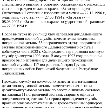
специального задания, в условиях, сопряженных с риском для
жизни, награжден медалью ордена «За заслуги перед
Отечеством» 2 степени с изображением мечей — 22.12.1996 г.,
медалями: «За отвагу» — 27.05.1994 г. «За отвагу» —
08.03.2005 г. «За отличие в охране государственной границы»
— 27.05.1994 г.
После выпуска из училища был направлен для дальнейшего
прохождения военной службы заместителем начальника
пограничной заставы 55 пограничного отряда пограничной
заставы Краснознаменного Дальневосточного округа в
войсковую часть 2033 г. Сковородино, где проходил военную
службу до августа 1993 года. В августе 1993 года по личной
просьбе был направлен для дальнейшего прохождения
военной службы в 117 пограничный отряд Группы
пограничных войск Российской Федерации в Республике
Таджикистан.
Проходил службу на должностях заместителя начальника
десантно-штурмовой заставы, заместителя начальника
десантно-штурмовой заставы по работе с личным составом,
начальника 11 пограничной заставы, старшего офицера
оперативного отделения. За период прохождения службы
проявил себя самостоятельным и требовательным офицером,
ответственно относящимся к выполнению своих служебных