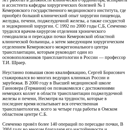
и ассистента кафедры хирургических болезней № 1
Кемеровского государственного медицинского института, где
приобрёл большой клинический опыт хирургии пищевода,
желудка, печени, поджелудочной железы, а также сосудистой
и эндокринной хирургии. С 1992 по 2000 годы С,Б, Семченко
трудился врачом-хирургом отделения хронического
гемодиализа и пересадки почки Кемеровской областной
клинической больницы, а затем заведующим хирургическим
отделением Кемеровского межрегионального центра
трансплантации, которым руководит один из
основоположников трансплантологии в России — профессор
Т.И. Шраер.
Неустанно повышая свою квалификацию, Сергей Борисович
стажировался во многих ведущих клиниках России и
зарубежья. В 2000 году в Высшей медицинской школе
Ганновера (Германия) он познакомился с достижениями
немецких коллег в области трансплантации поджелудочной
железы и печени, Несмотря на трудности, которые в
последнее время испытывает вся отечественная
трансплантология, всего за четыре года работы в Омском
областном центре С.Б.
Семченко провёл более 140 операций по пересадке почки, В
2004 году во многом благодаря его настойчивости и