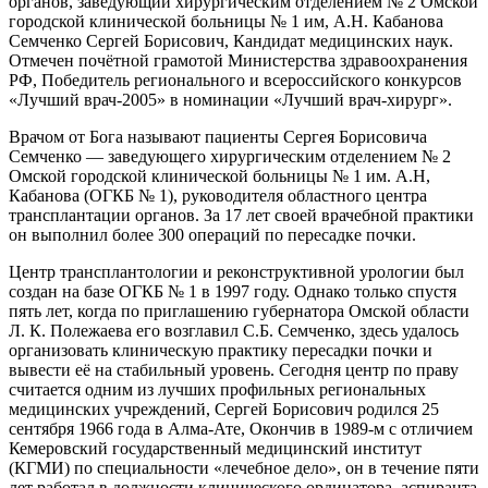
органов, заведующий хирургическим отделением № 2 Омской
городской клинической больницы № 1 им, А.Н. Кабанова
Семченко Сергей Борисович, Кандидат медицинских наук.
Отмечен почётной грамотой Министерства здравоохранения
РФ, Победитель регионального и всероссийского конкурсов
«Лучший врач-2005» в номинации «Лучший врач-хирург».
Врачом от Бога называют пациенты Сергея Борисовича
Семченко — заведующего хирургическим отделением № 2
Омской городской клинической больницы № 1 им. А.Н,
Кабанова (ОГКБ № 1), руководителя областного центра
трансплантации органов. За 17 лет своей врачебной практики
он выполнил более 300 операций по пересадке почки.
Центр трансплантологии и реконструктивной урологии был
создан на базе ОГКБ № 1 в 1997 году. Однако только спустя
пять лет, когда по приглашению губернатора Омской области
Л. К. Полежаева его возглавил С.Б. Семченко, здесь удалось
организовать клиническую практику пересадки почки и
вывести её на стабильный уровень. Сегодня центр по праву
считается одним из лучших профильных региональных
медицинских учреждений, Сергей Борисович родился 25
сентября 1966 года в Алма-Ате, Окончив в 1989-м с отличием
Кемеровский государственный медицинский институт
(КГМИ) по специальности «лечебное дело», он в течение пяти
лет работал в должности клинического ординатора, аспиранта