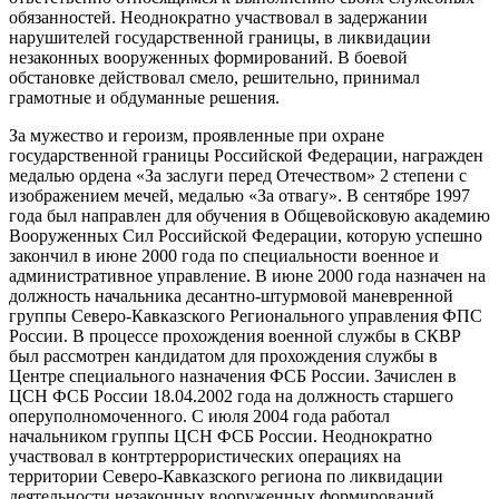
обязанностей. Неоднократно участвовал в задержании
нарушителей государственной границы, в ликвидации
незаконных вооруженных формирований. В боевой
обстановке действовал смело, решительно, принимал
грамотные и обдуманные решения.
За мужество и героизм, проявленные при охране
государственной границы Российской Федерации, награжден
медалью ордена «За заслуги перед Отечеством» 2 степени с
изображением мечей, медалью «За отвагу». В сентябре 1997
года был направлен для обучения в Общевойсковую академию
Вооруженных Сил Российской Федерации, которую успешно
закончил в июне 2000 года по специальности военное и
административное управление. В июне 2000 года назначен на
должность начальника десантно-штурмовой маневренной
группы Северо-Кавказского Регионального управления ФПС
России. В процессе прохождения военной службы в СКВР
был рассмотрен кандидатом для прохождения службы в
Центре специального назначения ФСБ России. Зачислен в
ЦСН ФСБ России 18.04.2002 года на должность старшего
оперуполномоченного. С июля 2004 года работал
начальником группы ЦСН ФСБ России. Неоднократно
участвовал в контртеррористических операциях на
территории Северо-Кавказского региона по ликвидации
деятельности незаконных вооруженных формирований.