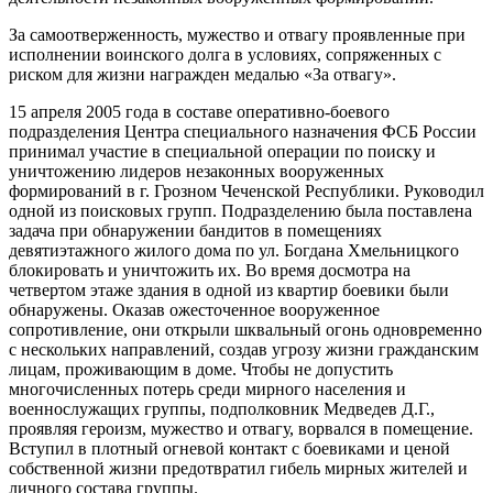
За самоотверженность, мужество и отвагу проявленные при
исполнении воинского долга в условиях, сопряженных с
риском для жизни награжден медалью «За отвагу».
15 апреля 2005 года в составе оперативно-боевого
подразделения Центра специального назначения ФСБ России
принимал участие в специальной операции по поиску и
уничтожению лидеров незаконных вооруженных
формирований в г. Грозном Чеченской Республики. Руководил
одной из поисковых групп. Подразделению была поставлена
задача при обнаружении бандитов в помещениях
девятиэтажного жилого дома по ул. Богдана Хмельницкого
блокировать и уничтожить их. Во время досмотра на
четвертом этаже здания в одной из квартир боевики были
обнаружены. Оказав ожесточенное вооруженное
сопротивление, они открыли шквальный огонь одновременно
с нескольких направлений, создав угрозу жизни гражданским
лицам, проживающим в доме. Чтобы не допустить
многочисленных потерь среди мирного населения и
военнослужащих группы, подполковник Медведев Д.Г.,
проявляя героизм, мужество и отвагу, ворвался в помещение.
Вступил в плотный огневой контакт с боевиками и ценой
собственной жизни предотвратил гибель мирных жителей и
личного состава группы.